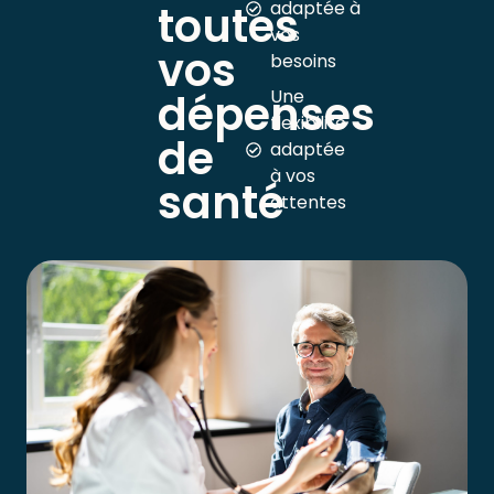
toutes
adaptée à
vos
vos
besoins
dépenses
Une
flexibilité
de
adaptée
à vos
santé
attentes