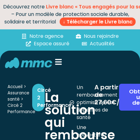
Découvrez notre
Livre blanc « Tous engagés pour la s
– Pour un modèle de protection sociale durable,
solidaire et territorial
↓ Télécharger le Livre blanc
Notre agence
Nous rejoindre
Espace assuré
Actualités
A partir
Accueil
>
Un
Circé
Obt
La
Assurance
de
remboursement
2
santé
>
27,60€/mois
optimisé de vos
de
solution
Performance
Circé 2
dépenses de
Performance
qui
santé
Une
rembourse
couverture