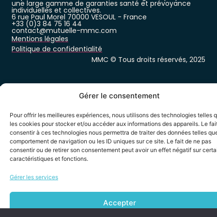
une large gamme de garanties santé et prévoyance
individuelles et collectives.
6 rue Paul Morel 70000 VESOUL - France
+33 (0)3 84 75 16 44
contact@mutuelle-mmc.com
Mentions légales
Politique de confidentialité
MMC © Tous droits réservés, 2025
Gérer le consentement
Pour offrir les meilleures expériences, nous utilisons des technologies telles 
les cookies pour stocker et/ou accéder aux informations des appareils. Le fai
consentir à ces technologies nous permettra de traiter des données telles que
comportement de navigation ou les ID uniques sur ce site. Le fait de ne pas
consentir ou de retirer son consentement peut avoir un effet négatif sur cert
caractéristiques et fonctions.
Gérer les services
Accepter